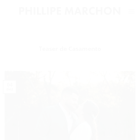
Skip
to
content
Teaser de Casamento
04
dez