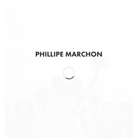
04
dez