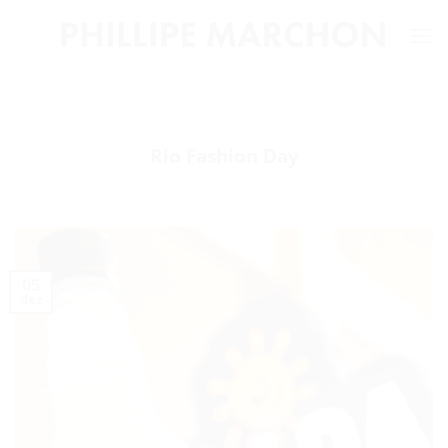
Skip
to
content
Rio Fashion Day
05
dez