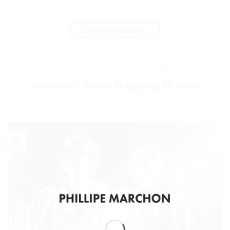
CONTINUAR LENDO
→
Deixe um comentário
Imortais – Norte Shopping 30 anos
05
dez