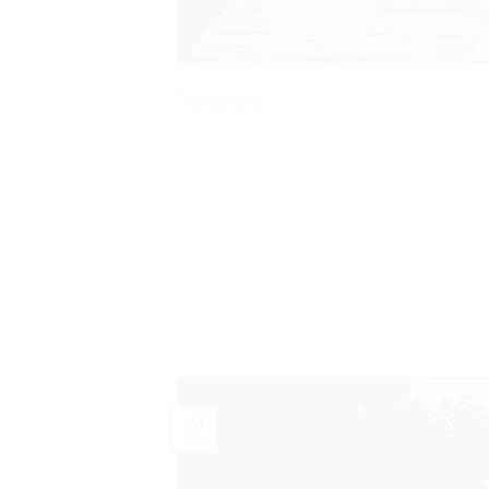
Descrição
03
dez